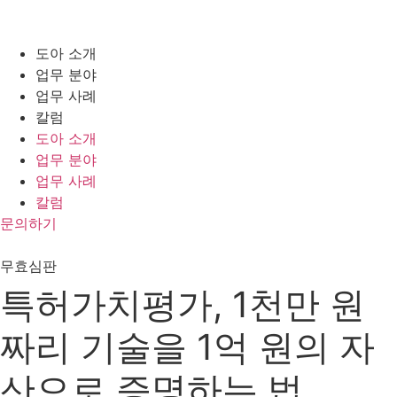
콘
텐
츠
도아 소개
로
업무 분야
건
업무 사례
너
칼럼
뛰
도아 소개
기
업무 분야
업무 사례
칼럼
문의하기
무효심판
특허가치평가, 1천만 원
짜리 기술을 1억 원의 자
산으로 증명하는 법